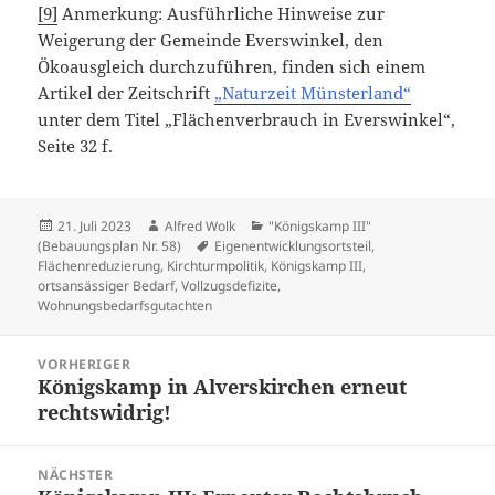
[9]
Anmerkung: Ausführliche Hinweise zur
Weigerung der Gemeinde Everswinkel, den
Ökoausgleich durchzuführen, finden sich einem
Artikel der Zeitschrift
„Naturzeit Münsterland“
unter dem Titel „Flächenverbrauch in Everswinkel“,
Seite 32 f.
Veröffentlicht
Autor
Kategorien
21. Juli 2023
Alfred Wolk
"Königskamp III"
am
Schlagwörter
(Bebauungsplan Nr. 58)
Eigenentwicklungsortsteil
,
Flächenreduzierung
,
Kirchturmpolitik
,
Königskamp III
,
ortsansässiger Bedarf
,
Vollzugsdefizite
,
Wohnungsbedarfsgutachten
Beitragsnavigation
VORHERIGER
Königskamp in Alverskirchen erneut
Vorheriger
rechtswidrig!
Beitrag:
NÄCHSTER