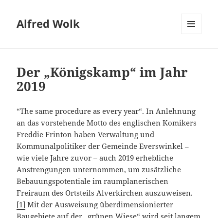
Alfred Wolk
MENÜ
UND
WIDGETS
Der „Königskamp“ im Jahr
2019
“The same procedure as every year“. In Anlehnung
an das vorstehende Motto des englischen Komikers
Freddie Frinton haben Verwaltung und
Kommunalpolitiker der Gemeinde Everswinkel –
wie viele Jahre zuvor – auch 2019 erhebliche
Anstrengungen unternommen, um zusätzliche
Bebauungspotentiale im raumplanerischen
Freiraum des Ortsteils Alverkirchen auszuweisen.
[1]
Mit der Ausweisung überdimensionierter
Baugebiete auf der „grünen Wiese“ wird seit langem