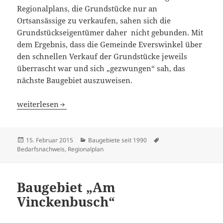
Regionalplans, die Grundstücke nur an
Ortsansässige zu verkaufen, sahen sich die
Grundstückseigentümer daher nicht gebunden. Mit
dem Ergebnis, dass die Gemeinde Everswinkel über
den schnellen Verkauf der Grundstücke jeweils
überrascht war und sich „gezwungen“ sah, das
nächste Baugebiet auszuweisen.
Baugebiete „Ernst-Tertilt-Straße“ und „Kastanienhof“
weiterlesen
Veröffentlicht
Kategorien
Schlagwörter
15. Februar 2015
Baugebiete seit 1990
am
Bedarfsnachweis
,
Regionalplan
Baugebiet „Am
Vinckenbusch“