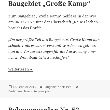
Baugebiet „Große Kamp“
Zum Baugebiet „Große Kamp“ heißt es in der WN
am 04.09.2007 unter der Überschrift „Neue Flächen
braucht das Dorf“:
„Da der größte Teil des Baugebietes Große Kamp nun
schneller als erwartet verkauft worden sei, gelte es
nun alle Voraussetzungen für die Ausweisung einer
neuen Wohnbaufläche zu schaffen.“
Baugebiet „Große Kamp“
weiterlesen
Veröffentlicht
Kategorien
Schlagwörter
13. Februar 2015
Baugebiete seit 1990
am
Bedarfsnachweis
,
Regionalplan
Bebauungsplan Nr. 52