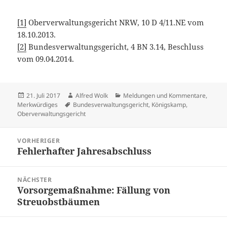
[1]
Oberverwaltungsgericht NRW, 10 D 4/11.NE vom
18.10.2013.
[2]
Bundesverwaltungsgericht, 4 BN 3.14, Beschluss
vom 09.04.2014.
Veröffentlicht
Autor
Kategorien
21. Juli 2017
Alfred Wolk
Meldungen und Kommentare
,
am
Schlagwörter
Merkwürdiges
Bundesverwaltungsgericht
,
Königskamp
,
Oberverwaltungsgericht
Beitragsnavigation
VORHERIGER
Fehlerhafter Jahresabschluss
Vorheriger
Beitrag:
NÄCHSTER
Vorsorgemaßnahme: Fällung von
Nächster
Streuobstbäumen
Beitrag: