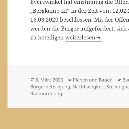
Everswinkel hat einstimmig die Offe
„Bergkamp III“ in der Zeit vom 12.02.
16.03.2020 beschlossen. Mit der Off
werden die Bürger aufgefordert, sic
Stellungnahme zum Baug
zu beteiligen
weiterlesen
Veröffentlicht
Kategorien
Sc
8. März 2020
Planen und Bauen
Ba
am
Bürgerbeteiligung
,
Nachhaltigkeit
,
Stellungn
Raumordnung