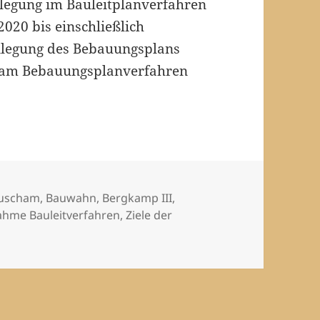
nlegung im Bauleitplanverfahren
2020 bis einschließlich
enlegung des Bebauungsplans
h am Bebauungsplanverfahren
ebiet „Bergkamp III“
hlagwörter
uscham
,
Bauwahn
,
Bergkamp III
,
ahme Bauleitverfahren
,
Ziele der