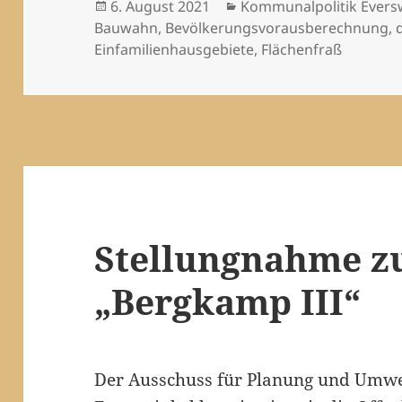
Veröffentlicht
Kategorien
6. August 2021
Kommunalpolitik Evers
am
Bauwahn
,
Bevölkerungsvorausberechnung
,
Einfamilienhausgebiete
,
Flächenfraß
Stellungnahme z
„Bergkamp III“
Der Ausschuss für Planung und Umwe