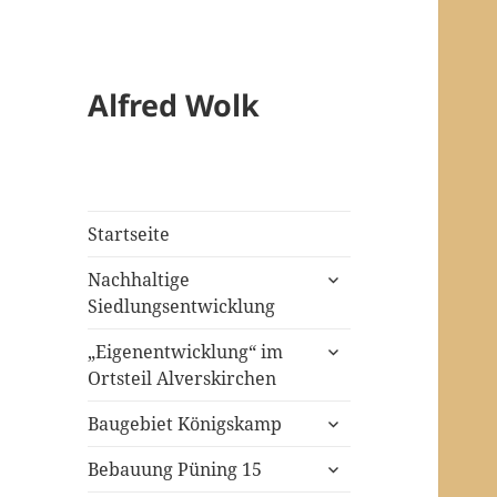
Alfred Wolk
Startseite
untermenü
Nachhaltige
öffnen
Siedlungsentwicklung
untermenü
„Eigenentwicklung“ im
öffnen
Ortsteil Alverskirchen
untermenü
Baugebiet Königskamp
öffnen
untermenü
Bebauung Püning 15
öffnen