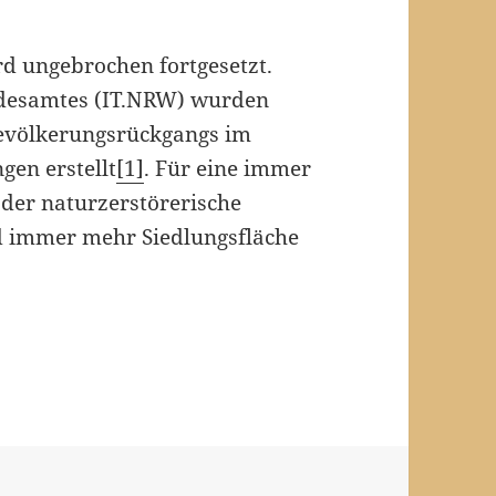
d ungebrochen fortgesetzt.
andesamtes (IT.NRW) wurden
Bevölkerungsrückgangs im
en erstellt
[1]
. Für eine immer
der naturzerstörerische
nd immer mehr Siedlungsfläche
Warendorf