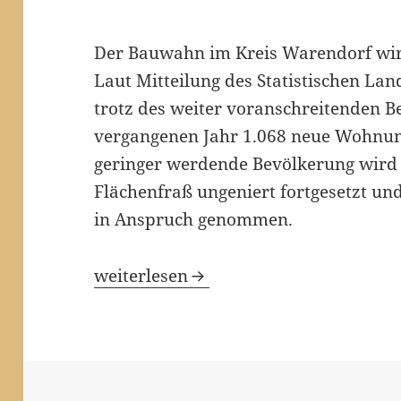
Der Bauwahn im Kreis Warendorf wir
Laut Mitteilung des Statistischen L
trotz des weiter voranschreitenden 
vergangenen Jahr 1.068 neue Wohnung
geringer werdende Bevölkerung wird 
Flächenfraß ungeniert fortgesetzt u
in Anspruch genommen.
Flächenfraß und Bauwahn im Kreis 
weiterlesen