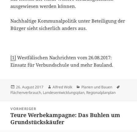
ausgewiesen werden können.
Nachhaltige Kommunalpolitik unter Beteiligung der
Bürger sieht sicherlich anders aus.
[1]
Westfälischen Nachrichten vom 26.08.2017:
Einsatz für Verbundschule und mehr Bauland.
Veröffentlicht
Autor
Kategorien
Schlagwö
26. August 2017
Alfred Wolk
Planen und Bauen
am
Flächenverbrauch
,
Landesentwicklungsplan
,
Regionalplanplan
Beitragsnavigation
VORHERIGER
Teure Werbekampagne: Das Buhlen um
Vorheriger
Grundstückskäufer
Beitrag: