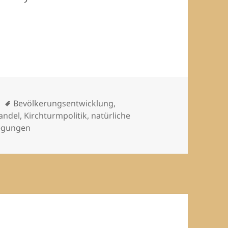
Schlagwörter
Bevölkerungsentwicklung
,
andel
,
Kirchturmpolitik
,
natürliche
egungen