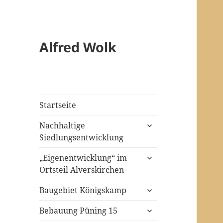
Alfred Wolk
Startseite
untermenü
Nachhaltige
öffnen
Siedlungsentwicklung
untermenü
„Eigenentwicklung“ im
öffnen
Ortsteil Alverskirchen
untermenü
Baugebiet Königskamp
öffnen
untermenü
Bebauung Püning 15
öffnen