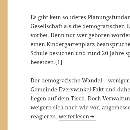
Es gibt kein solideres Planungsfunda
Gesellschaft als die demografischen
vorbei. Denn nur wer geboren worden 
einen Kindergartenplatz beanspruchen
Schule besuchen und rund 20 Jahre s
besetzen.
[1]
Der demografische Wandel – weniger, b
Gemeinde Everswinkel Fakt und dahe
liegen auf dem Tisch. Doch Verwalt
weigern sich nach wie vor, angemesse
„Wunschkonzert“ entpuppt
reagieren.
weiterlesen