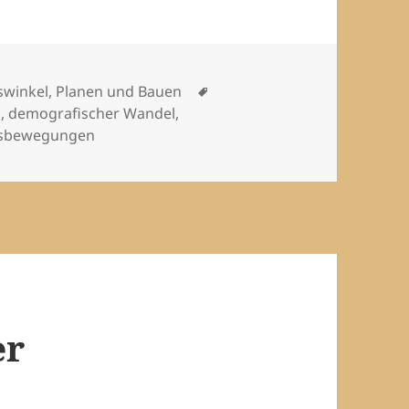
Schlagwörter
swinkel
,
Planen und Bauen
g
,
demografischer Wandel
,
sbewegungen
er