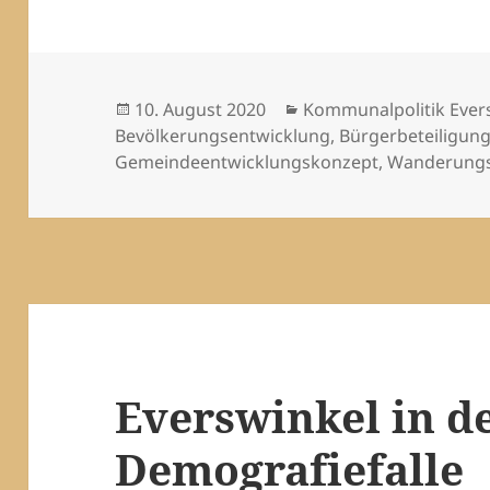
Veröffentlicht
Kategorien
10. August 2020
Kommunalpolitik Ever
am
Bevölkerungsentwicklung
,
Bürgerbeteiligun
Gemeindeentwicklungskonzept
,
Wanderung
Everswinkel in d
Demografiefalle