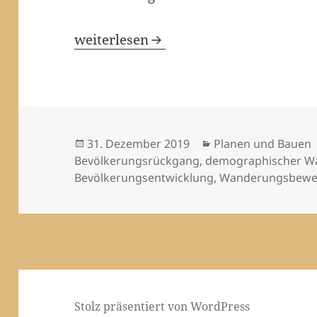
Everswinkel in der Demografiefalle
weiterlesen
Veröffentlicht
Kategorien
31. Dezember 2019
Planen und Bauen
am
Bevölkerungsrückgang
,
demographischer W
Bevölkerungsentwicklung
,
Wanderungsbew
Stolz präsentiert von WordPress