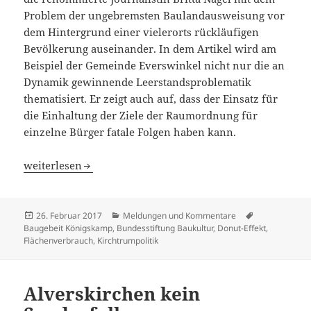
Problem der ungebremsten Baulandausweisung vor
dem Hintergrund einer vielerorts rückläufigen
Bevölkerung auseinander. In dem Artikel wird am
Beispiel der Gemeinde Everswinkel nicht nur die an
Dynamik gewinnende Leerstandsproblematik
thematisiert. Er zeigt auch auf, dass der Einsatz für
die Einhaltung der Ziele der Raumordnung für
einzelne Bürger fatale Folgen haben kann.
Der Traum vom Haus im Grünen zerstört ganze Gemein
weiterlesen
Veröffentlicht
Kategorien
Schlagwörter
26. Februar 2017
Meldungen und Kommentare
am
Baugebeit Königskamp
,
Bundesstiftung Baukultur
,
Donut-Effekt
,
Flächenverbrauch
,
Kirchtrumpolitik
Alverskirchen kein