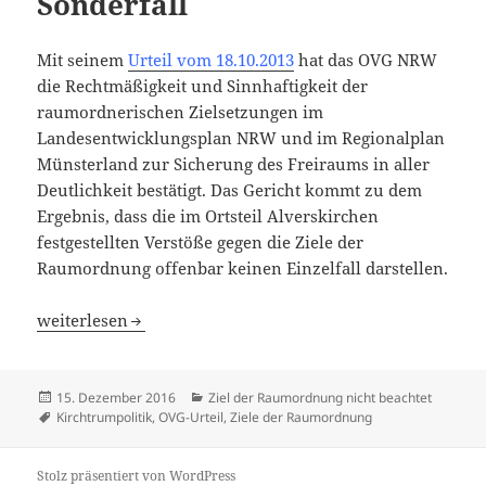
Sonderfall
Mit seinem
Urteil vom 18.10.2013
hat das OVG NRW
die Rechtmäßigkeit und Sinnhaftigkeit der
raumordnerischen Zielsetzungen im
Landesentwicklungsplan NRW und im Regionalplan
Münsterland zur Sicherung des Freiraums in aller
Deutlichkeit bestätigt. Das Gericht kommt zu dem
Ergebnis, dass die im Ortsteil Alverskirchen
festgestellten Verstöße gegen die Ziele der
Raumordnung offenbar keinen Einzelfall darstellen.
Alverskirchen kein Sonderfall
weiterlesen
Veröffentlicht
Kategorien
15. Dezember 2016
Ziel der Raumordnung nicht beachtet
am
Schlagwörter
Kirchtrumpolitik
,
OVG-Urteil
,
Ziele der Raumordnung
Stolz präsentiert von WordPress