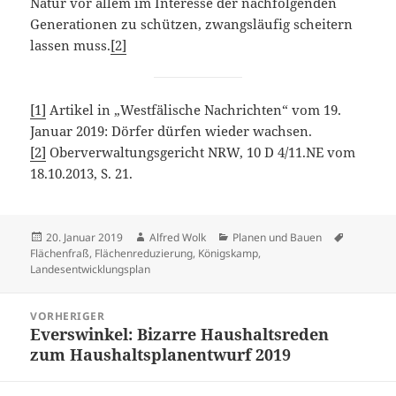
Natur vor allem im Interesse der nachfolgenden
Generationen zu schützen, zwangsläufig scheitern
lassen muss.
[2]
[1]
Artikel in „Westfälische Nachrichten“ vom 19.
Januar 2019: Dörfer dürfen wieder wachsen.
[2]
Oberverwaltungsgericht NRW, 10 D 4/11.NE vom
18.10.2013, S. 21.
Veröffentlicht
Autor
Kategorien
Schlagwö
20. Januar 2019
Alfred Wolk
Planen und Bauen
am
Flächenfraß
,
Flächenreduzierung
,
Königskamp
,
Landesentwicklungsplan
Beitragsnavigation
VORHERIGER
Everswinkel: Bizarre Haushaltsreden
Vorheriger
zum Haushaltsplanentwurf 2019
Beitrag: