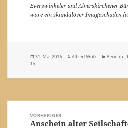
Everswinkeler und Alverskirchener Bürg
wäre ein skandalöser Imageschaden fü
Veröffentlicht
Autor
Kategorie
31. Mai 2016
Alfred Wolk
Berichte,
am
15
Beitragsnavigation
VORHERIGER
Anschein alter Seilschaf
Vorheriger