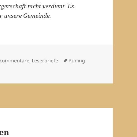
erschaft nicht verdient. Es
r unsere Gemeinde.
n
Schlagwörter
 Kommentare, Leserbriefe
Püning
ten