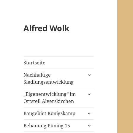
Alfred Wolk
Startseite
untermenü
Nachhaltige
öffnen
Siedlungsentwicklung
untermenü
„Eigenentwicklung“ im
öffnen
Ortsteil Alverskirchen
untermenü
Baugebiet Königskamp
öffnen
untermenü
Bebauung Püning 15
öffnen