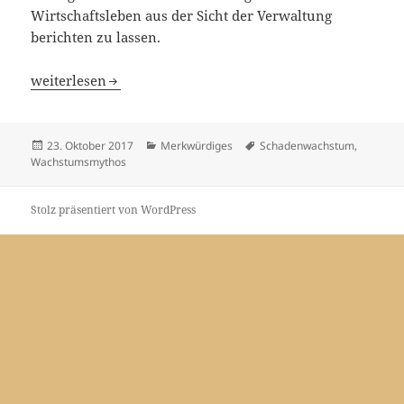
Wirtschaftsleben aus der Sicht der Verwaltung
berichten zu lassen.
Wachstumsmythos zerbröselt
weiterlesen
Veröffentlicht
Kategorien
Schlagwörter
23. Oktober 2017
Merkwürdiges
Schadenwachstum
,
am
Wachstumsmythos
Stolz präsentiert von WordPress