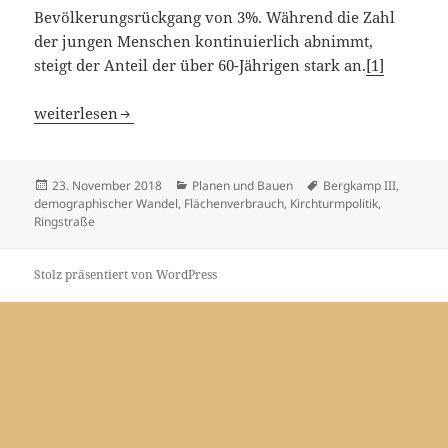
Bevölkerungsrückgang von 3%. Während die Zahl
der jungen Menschen kontinuierlich abnimmt,
steigt der Anteil der über 60-Jährigen stark an.
[1]
Wie wollen wir morgen in Everswinkel leben?
weiterlesen
Veröffentlicht
Kategorien
Schlagwörter
23. November 2018
Planen und Bauen
Bergkamp III
,
am
demographischer Wandel
,
Flächenverbrauch
,
Kirchturmpolitik
,
Ringstraße
Stolz präsentiert von WordPress