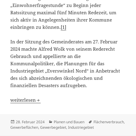
„Einwohnerfragestunde“ zu Beginn jeder
Ratssitzung maximal fünf Minuten Redezeit, um
sich aktiv in Angelegenheiten ihrer Kommune
einbringen zu können.
[1]
In der Sitzung des Gemeinderates am 27. Februar
2024 machte Alfred Wolk von seinem Rederecht
Gebrauch und appellierte an die
Kommunalpolitiker, die Planungen für das
Industriegebiet „Everswinkel Nord“ in Anbetracht
des sich abzeichnenden ökologischen und
finanziellen Desasters aufzugeben.
Ein Industriegebiet um jeden Preis?
weiterlesen
Veröffentlicht
Kategorien
Schlagwörter
28. Februar 2024
Planen und Bauen
Flächenverbrauch
,
am
Gewerbeflächen
,
Gewerbegebiet
,
Industriegebiet