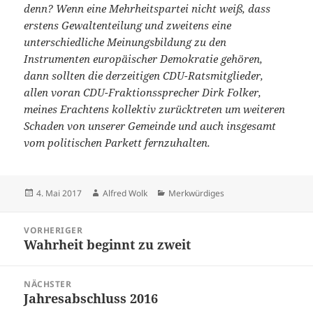
denn? Wenn eine Mehrheitspartei nicht weiß, dass
erstens Gewaltenteilung und zweitens eine
unterschiedliche Meinungsbildung zu den
Instrumenten europäischer Demokratie gehören,
dann sollten die derzeitigen CDU-Ratsmitglieder,
allen voran CDU-Fraktionssprecher Dirk Folker,
meines Erachtens kollektiv zurücktreten um weiteren
Schaden von unserer Gemeinde und auch insgesamt
vom politischen Parkett fernzuhalten.
Veröffentlicht
Autor
Kategorien
4. Mai 2017
Alfred Wolk
Merkwürdiges
am
Beitragsnavigation
VORHERIGER
Wahrheit beginnt zu zweit
Vorheriger
Beitrag:
NÄCHSTER
Jahresabschluss 2016
Nächster