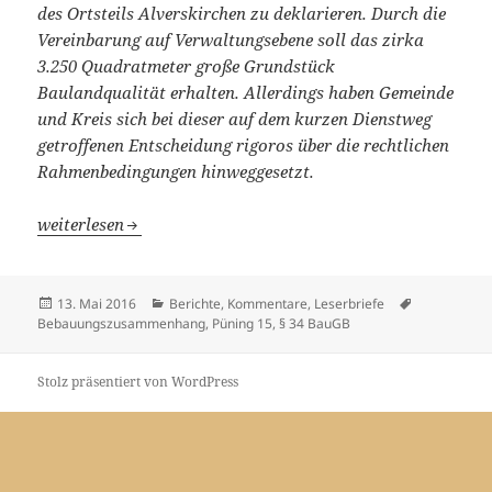
des Ortsteils Alverskirchen zu deklarieren. Durch die
Vereinbarung auf Verwaltungsebene soll das zirka
3.250 Quadratmeter große Grundstück
Baulandqualität erhalten. Allerdings haben Gemeinde
und Kreis sich bei dieser auf dem kurzen Dienstweg
getroffenen Entscheidung rigoros über die rechtlichen
Rahmenbedingungen hinweggesetzt.
Anschein alter Seilschaften
weiterlesen
Veröffentlicht
Kategorien
Schlagwörte
13. Mai 2016
Berichte, Kommentare, Leserbriefe
am
Bebauungszusammenhang
,
Püning 15
,
§ 34 BauGB
Stolz präsentiert von WordPress